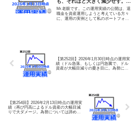
も、それほど大きく減少せず。当
面の日本株は解散総選挙の結果次
Mr.老眼です。この運用実績の公開は、退
第となりそうですが、株価がどう
職金を資産運用しようと考えている方々
に、運用の実例として私のポートフォリ
転んでも慌てないように心構えを
オをそのまま公開し、その運用実績の経
しておきます。）
過を共有することで、何らかの参考にし
ていただけることを目的としておりま
す。あくまでも実験台と...
【第252回】2026年1月30日時点の運用実
績（ドル急落、もしくは円急騰で、ドル
資産が大幅目減りの憂き目に。為替によ
る資産のかさ上げ分が一気に吐き出され
ました。為替分はやはり当てにしてはい
けません。）
【第254回】2026年2月13日時点の運用実
績（再び円高によるドル資産の大幅目減
りで大ダメージ。為替については諦めが
肝心、と分かってはいるのですが。。）