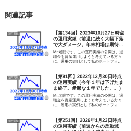
関連記事
【第134回】2023年10月27日時点
運用実績
の運用実績（前週に続く大幅下落
で大ダメージ。年末相場は期待で
きない雰囲気も、決算発表を受け
Mr.老眼です。この運用実績の公開は、退
た株価上昇に望みを託す。）
職金を資産運用しようと考えている方々
に、運用の実例として私のポートフォリ
オをそのまま公開し、その運用実績の経
過を共有することで、何らかの参考にし
ていただけることを目的としておりま
【第91回】2022年12月30日時点
運用実績
す。あくまでも実験台と...
の運用実績（今年１年は下げたま
ま終了。憂鬱な１年でした。。）
Mr.老眼です。この運用実績の公開は、退
職金を資産運用しようと考えている方々
に、運用の実例として私のポートフォリ
オをそのまま公開し、その運用実績の経
過を共有することで、何らかの参考にし
ていただけることを目的としておりま
【第251回】2026年1月23日時点
運用実績
す。あくまでも実験台と...
の運用実績（前週からの反動減