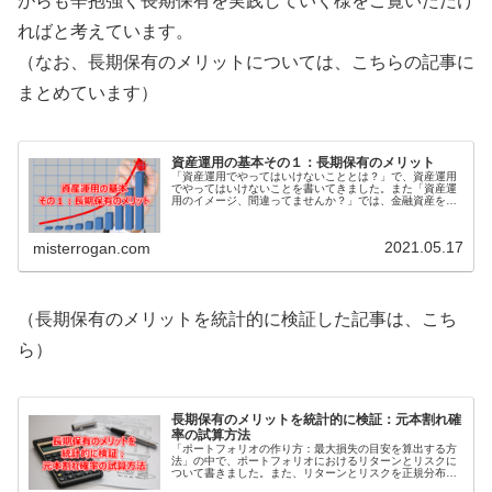
がらも辛抱強く長期保有を実践していく様をご覧いただけ
ればと考えています。
（なお、長期保有のメリットについては、こちらの記事に
まとめています）
資産運用の基本その１：長期保有のメリット
「資産運用でやってはいけないこととは？」で、資産運用
でやってはいけないことを書いてきました。また「資産運
用のイメージ、間違ってませんか？」では、金融資産を労
働力として活用し、しっかり稼いでもらうという発想を持
つことについて書きました。これら...
2021.05.17
misterrogan.com
（長期保有のメリットを統計的に検証した記事は、こち
ら）
長期保有のメリットを統計的に検証：元本割れ確
率の試算方法
「ポートフォリオの作り方：最大損失の目安を算出する方
法」の中で、ポートフォリオにおけるリターンとリスクに
ついて書きました。また、リターンとリスクを正規分布と
いう統計上の考え方に当てはめることで、最大損失の目安