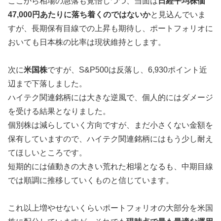
ここから相場の急落も覚悟しつつ、当面は
日経平均株価
47,000円あたりに落ち着くのではないか
と見込んでいま
すが、長期保有目線での上昇も期待し、ポートフォリオに
おいても日本株の比率は現状維持とします。
次に
米国株
ですが、S&P500は反落し、6,930ポイント近
辺まで下落しました。
ハイテク関連銘柄には大きな逆風で、個人的にはダメージ
を受ける結果となりました。
個別株は減らしていく方向ですが、まだ小さくない金額を
保有していますので、ハイテク関連銘柄にはもう少し耐え
てほしいところです。
短期的には値動きの大きい荒れた相場となるも、中期目線
では順調に推移していくものと信じています。
これ以上増やせないくらいポートフォリオの大部分を米国