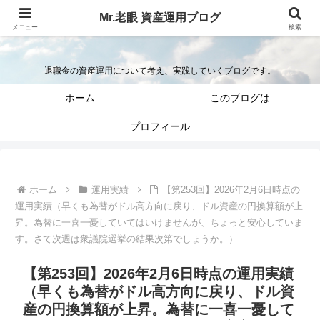
Mr.老眼 資産運用ブログ
Mr.老眼の退職金を資産運用するブログ
メニュー
検索
退職金の資産運用について考え、実践していくブログです。
ホーム
このブログは
プロフィール
ホーム
運用実績
【第253回】2026年2月6日時点の
運用実績（早くも為替がドル高方向に戻り、ドル資産の円換算額が上
昇。為替に一喜一憂していてはいけませんが、ちょっと安心していま
す。さて次週は衆議院選挙の結果次第でしょうか。）
【第253回】2026年2月6日時点の運用実績
（早くも為替がドル高方向に戻り、ドル資
産の円換算額が上昇。為替に一喜一憂して