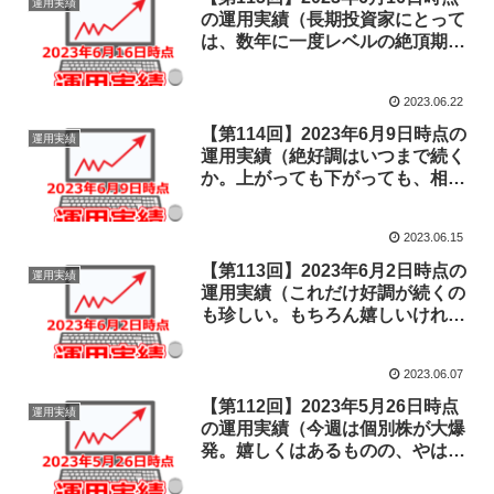
運用実績
の運用実績（長期投資家にとって
は、数年に一度レベルの絶頂期を
満喫。もちろん、急な反落もそろ
そろ覚悟が必要でしょう。）
2023.06.22
【第114回】2023年6月9日時点の
運用実績
運用実績（絶好調はいつまで続く
か。上がっても下がっても、相場
に居続けることが大切。）
2023.06.15
【第113回】2023年6月2日時点の
運用実績
運用実績（これだけ好調が続くの
も珍しい。もちろん嬉しいけれど
も、短期的な急上昇や急降下に、
一喜一憂しないことが大事。）
2023.06.07
【第112回】2023年5月26日時点
運用実績
の運用実績（今週は個別株が大爆
発。嬉しくはあるものの、やはり
個別株は資産運用ではなくギャン