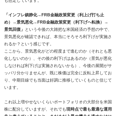
も想定しています。
「インフレ鎮静化→FRB金融政策変更（利上げ打ち止
め）→景気悪化→FRB金融政策変更（利下げへ転換）→
景気回復」
という今後の大雑把な米国経済の予想の中で、
景気悪化が確認できれば、本当にそろそろ利下げが実施さ
れるか？という感じです。
ここから、景気悪化がどの程度まで進むのか（それとも悪
化しないのか）、その後の利下げはあるのか（景気が悪化
しなければ利下げは実施されないかも）、今後の展開がサ
ッパリ分かりませんが、既に株価は完全に反転上昇してお
り、中期目線でも当面は好調に推移していくものと信じて
います。
これ以上増やせないくらいポートフォリオの大部分を米国
株に配分していますが、それでも
現時点で最も最適な運用