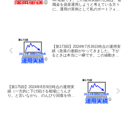
動きは心配です。）
職金を資産運用しようと考えている方々
に、運用の実例として私のポートフォリ
オをそのまま公開し、その運用実績の経
過を共有することで、何らかの参考にし
ていただけることを目的としておりま
す。あくまでも実験台と...
【第173回】2024年7月26日時点の運用実
績（急落の連鎖がやってきました。下が
るときは本当に一瞬です。この値動きに
慣れることが長期投資の神髄なのであり
ます。）
【第175回】2024年8月9日時点の運用実
績（一方的に下げ続ける相場にうんざ
り。と言いながら、のんびり回復を待つ
気持ちに切り替わっております。暴落の
値動きには慣れています。）