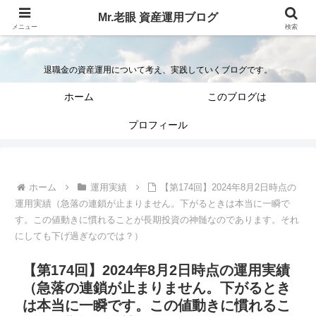
Mr.老眼 資産運用ブログ
Mr.老眼の退職金を資産運用するブログ
メニュー
検索
退職金の資産運用について考え、実践していくブログです。
ホーム
このブログは
プロフィール
ホーム
運用実績
【第174回】2024年8月2日時点の
運用実績（急落の連鎖が止まりません。下がるときは本当に一瞬で
す。この値動きに慣れることが長期投資の神髄なのであります。それ
にしても下げ過ぎなのでは？）
【第174回】2024年8月2日時点の運用実績
（急落の連鎖が止まりません。下がるとき
は本当に一瞬です。この値動きに慣れるこ