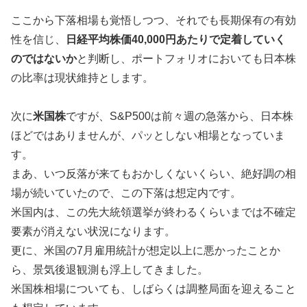
ここから下落相場も覚悟しつつ、それでも長期保有の有効
性を信じ、
日経平均株価40,000円あたりで定着していく
のではないか
と判断し、ポートフォリオにおいても日本株
の比率は現状維持とします。
次に
米国株
ですが、S&P500は前々週の急落から、日本株
ほどではありませんが、パッとしない相場となっていま
す。
まあ、いつ反落が来てもおかしくないくらい、絶好調の相
場が続いていたので、この下落は想定内です。
米国内は、この先大統領選挙が終わるくらいまでは不確定
要素が消えない状況になります。
更に、米国の7月雇用統計が想定以上に悪かったことか
ら、景気後退観測も浮上してきました。
米国株相場についても、しばらくは調整局面を迎えること