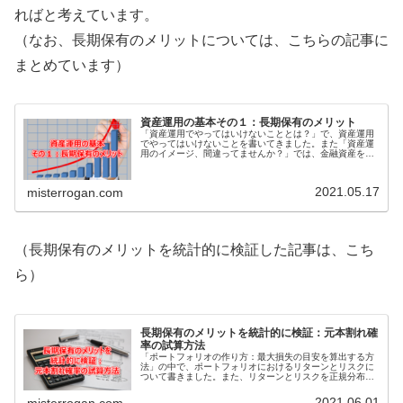
ればと考えています。
（なお、長期保有のメリットについては、こちらの記事に
まとめています）
資産運用の基本その１：長期保有のメリット
「資産運用でやってはいけないこととは？」で、資産運用
でやってはいけないことを書いてきました。また「資産運
用のイメージ、間違ってませんか？」では、金融資産を労
働力として活用し、しっかり稼いでもらうという発想を持
つことについて書きました。これら...
2021.05.17
misterrogan.com
（長期保有のメリットを統計的に検証した記事は、こち
ら）
長期保有のメリットを統計的に検証：元本割れ確
率の試算方法
「ポートフォリオの作り方：最大損失の目安を算出する方
法」の中で、ポートフォリオにおけるリターンとリスクに
ついて書きました。また、リターンとリスクを正規分布と
いう統計上の考え方に当てはめることで、最大損失の目安
を算出する方法について解説しまし...
2021.06.01
misterrogan.com