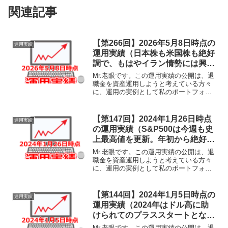
関連記事
【第266回】2026年5月8日時点の
運用実績
運用実績（日本株も米国株も絶好
調で、もはやイラン情勢には興味
がない様子。物価や景気の先行き
Mr.老眼です。この運用実績の公開は、退
不安も織り込み済み？本当に大丈
職金を資産運用しようと考えている方々
に、運用の実例として私のポートフォリ
夫なのでしょうか。）
オをそのまま公開し、その運用実績の経
過を共有することで、何らかの参考にし
ていただけることを目的としておりま
【第147回】2024年1月26日時点
運用実績
す。あくまでも実験台と...
の運用実績（S&P500は今週も史
上最高値を更新。年初から絶好調
の株式相場ですが、そろそろ反動
Mr.老眼です。この運用実績の公開は、退
急落の覚悟が必要か。。。）
職金を資産運用しようと考えている方々
に、運用の実例として私のポートフォリ
オをそのまま公開し、その運用実績の経
過を共有することで、何らかの参考にし
ていただけることを目的としておりま
【第144回】2024年1月5日時点の
運用実績
す。あくまでも実験台と...
運用実績（2024年はドル高に助
けられてのプラススタートとなり
ました。一方、相場の冴えない値
Mr.老眼です。この運用実績の公開は、退