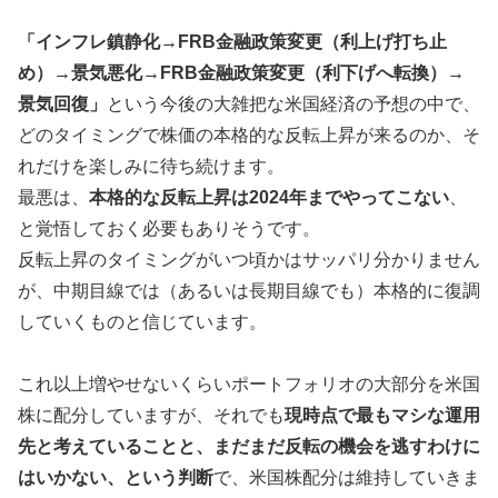
「インフレ鎮静化→FRB金融政策変更（利上げ打ち止
め）→景気悪化→FRB金融政策変更（利下げへ転換）→
景気回復」
という今後の大雑把な米国経済の予想の中で、
どのタイミングで株価の本格的な反転上昇が来るのか、そ
れだけを楽しみに待ち続けます。
最悪は、
本格的な反転上昇は2024年までやってこない
、
と覚悟しておく必要もありそうです。
反転上昇のタイミングがいつ頃かはサッパリ分かりません
が、中期目線では（あるいは長期目線でも）本格的に復調
していくものと信じています。
これ以上増やせないくらいポートフォリオの大部分を米国
株に配分していますが、それでも
現時点で最もマシな運用
先と考えていることと、まだまだ反転の機会を逃すわけに
はいかない、という判断
で、米国株配分は維持していきま