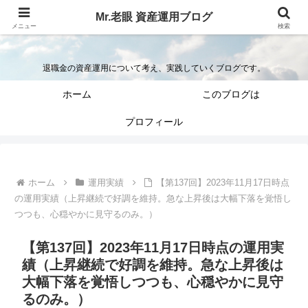
Mr.老眼 資産運用ブログ
Mr.老眼の退職金を資産運用するブログ
メニュー
検索
退職金の資産運用について考え、実践していくブログです。
ホーム
このブログは
プロフィール
ホーム
運用実績
【第137回】2023年11月17日時点
の運用実績（上昇継続で好調を維持。急な上昇後は大幅下落を覚悟し
つつも、心穏やかに見守るのみ。）
【第137回】2023年11月17日時点の運用実
績（上昇継続で好調を維持。急な上昇後は
大幅下落を覚悟しつつも、心穏やかに見守
るのみ。）