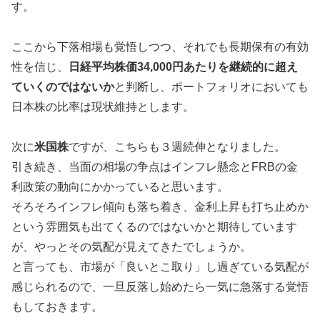
す。
ここから下落相場も覚悟しつつ、それでも長期保有の有効
性を信じ、
日経平均株価34,000円あたりを継続的に超え
ていくのではないか
と判断し、ポートフォリオにおいても
日本株の比率は現状維持とします。
次に
米国株
ですが、こちらも３週続伸となりました。
引き続き、当面の相場の争点はインフレ懸念とFRBの金
利政策の動向にかかっていると思います。
そろそろインフレ傾向も落ち着き、金利上昇も打ち止めか
という雰囲気も出てくるのではないかと期待しています
が、やっとその気配が見えてきたでしょうか。
と言っても、市場が「良いとこ取り」し過ぎている気配が
感じられるので、一旦反落し始めたら一気に急落する覚悟
もしておきます。