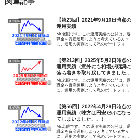
関連記事
【第23回】2021年9月10日時点の
運用実績
運用実績
Mr.老眼です。この運用実績の公開は、退
職金を資産運用しようと考えている方々
に、運用の実例として私のポートフォリ
オをそのまま公開し、その運用実績の経
過を共有することで、何らかの参考にし
ていただけることを目的としておりま
【第213回】2025年5月2日時点の
運用実績
す。あくまでも実験台と...
運用実績（意外にも相場が順調に
落ち着きを取り戻してきました。
慌てることなく、心を無にして耐
Mr.老眼です。この運用実績の公開は、退
える日々が早くも報われそうで
職金を資産運用しようと考えている方々
に、運用の実例として私のポートフォリ
す。）
オをそのまま公開し、その運用実績の経
過を共有することで、何らかの参考にし
ていただけることを目的としておりま
【第56回】2022年4月29日時点の
運用実績
す。あくまでも実験台と...
運用実績（味方は円安だけになっ
てしまいました。。）
Mr.老眼です。この運用実績の公開は、退
職金を資産運用しようと考えている方々
に、運用の実例として私のポートフォリ