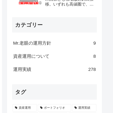
移。いずれも高値圏で、そ
ろそろ調整かと不安な気持
ちもありますが、一向にそ
の気配がありません。）
カテゴリー
Mr.老眼の運用方針
9
資産運用について
8
運用実績
278
タグ
資産運用
ポートフォリオ
運用実績