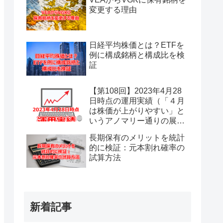
まだまだ大幅な下落はない
変更する理由
ものと油断しています。）
日経平均株価とは？ETFを
例に構成銘柄と構成比を検
証
【第108回】2023年4月28
日時点の運用実績（「４月
は株価が上がりやすい」と
いうアノマリー通りの展
開。今年の４月は安心の一
長期保有のメリットを統計
カ月でした。）
的に検証：元本割れ確率の
試算方法
新着記事