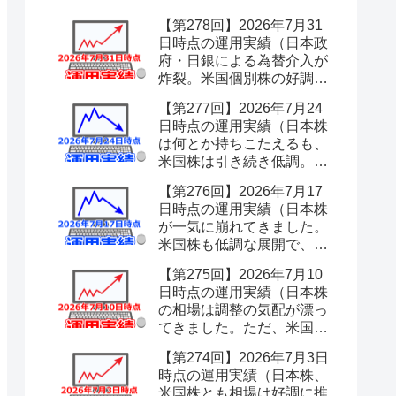
【第278回】2026年7月31
日時点の運用実績（日本政
府・日銀による為替介入が
炸裂。米国個別株の好調で
今週は何とか耐え凌ぐも、
【第277回】2026年7月24
やはり為替は当てにならな
日時点の運用実績（日本株
いと痛感しました。）
は何とか持ちこたえるも、
米国株は引き続き低調。も
はやドル高頼みの状況で、
【第276回】2026年7月17
為替介入が心配です。）
日時点の運用実績（日本株
が一気に崩れてきました。
米国株も低調な展開で、先
行きが急に不安になってき
【第275回】2026年7月10
ました。）
日時点の運用実績（日本株
の相場は調整の気配が漂っ
てきました。ただ、米国株
が引き続き好調ですので、
【第274回】2026年7月3日
まだまだ大幅な下落はない
時点の運用実績（日本株、
ものと油断しています。）
米国株とも相場は好調に推