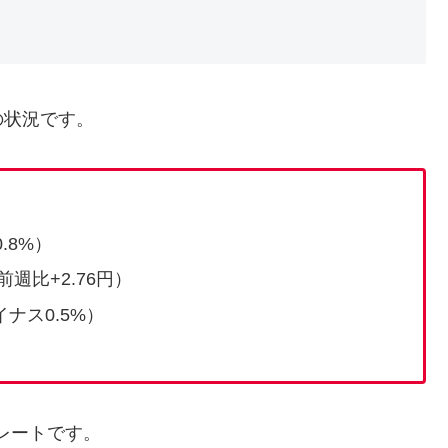
の状況です。
）
.8%）
前週比+2.76円）
イナス0.5%）
レートです。