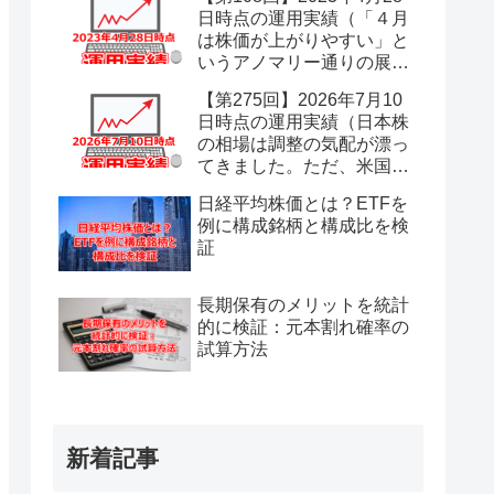
日時点の運用実績（「４月
は株価が上がりやすい」と
いうアノマリー通りの展
開。今年の４月は安心の一
【第275回】2026年7月10
カ月でした。）
日時点の運用実績（日本株
の相場は調整の気配が漂っ
てきました。ただ、米国株
が引き続き好調ですので、
日経平均株価とは？ETFを
まだまだ大幅な下落はない
例に構成銘柄と構成比を検
ものと油断しています。）
証
長期保有のメリットを統計
的に検証：元本割れ確率の
試算方法
新着記事