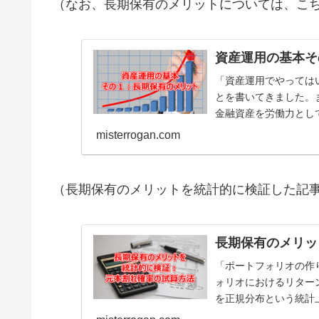
（なお、長期保有のメリットについては、こ
資産運用の基本そ
「資産運用でやっては
とを書いてきました。
金融資産を労働力とし
ついて書きました。これら
misterrogan.com
（長期保有のメリットを統計的に検証した記
長期保有のメリッ
「ポートフォリオの作
ォリオにおけるリター
を正規分布という統計
る方法について解説しまし