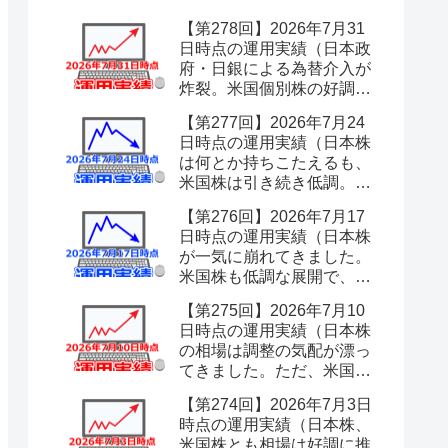
【第278回】2026年7月31
日時点の運用実績（日本政
府・日銀による為替介入が
炸裂。米国個別株の好調で
今週は何とか耐え凌ぐも、
【第277回】2026年7月24
やはり為替は当てにならな
日時点の運用実績（日本株
いと痛感しました。）
は何とか持ちこたえるも、
米国株は引き続き低調。も
はやドル高頼みの状況で、
【第276回】2026年7月17
為替介入が心配です。）
日時点の運用実績（日本株
が一気に崩れてきました。
米国株も低調な展開で、先
行きが急に不安になってき
【第275回】2026年7月10
ました。）
日時点の運用実績（日本株
の相場は調整の気配が漂っ
てきました。ただ、米国株
が引き続き好調ですので、
【第274回】2026年7月3日
まだまだ大幅な下落はない
時点の運用実績（日本株、
ものと油断しています。）
米国株とも相場は好調に推