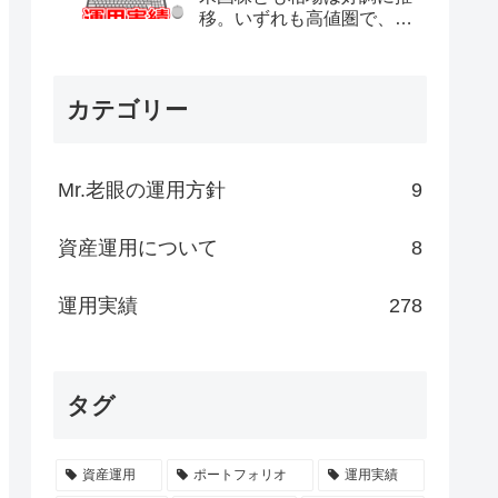
移。いずれも高値圏で、そ
ろそろ調整かと不安な気持
ちもありますが、一向にそ
の気配がありません。）
カテゴリー
Mr.老眼の運用方針
9
資産運用について
8
運用実績
278
タグ
資産運用
ポートフォリオ
運用実績