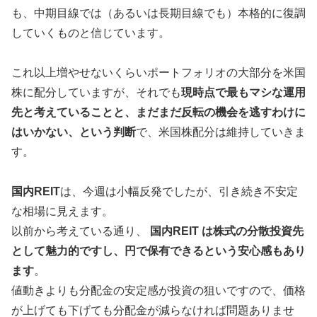
も、中期目線では（あるいは長期目線でも）本格的に復調
していくものと信じています。
これ以上増やせないくらいポートフォリオの大部分を米国
株に配分していますが、それでも
現時点で最もマシな運用
先と考えていることと、まだまだ反転の機会を逃すわけに
はいかない、という判断
で、米国株配分は維持していきま
す。
国内REIT
は、今週は小幅反発でしたが、引き続き不安定
な相場に見えます。
以前から考えている通り、
国内REIT は株式の分散投資先
として魅力的ですし、円で保有できるという安心感もあり
ます
。
値動きよりも分配金の安定感が投資の狙いですので、価格
が上げても下げても分配金が減らなければ問題ありませ