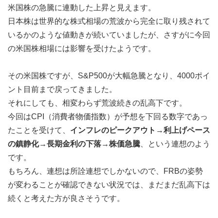
米国株の急騰に連動した上昇と見えます。
日本株は世界的な株式相場の荒波から完全に取り残されて
いるかのような値動きが続いていましたが、さすがに今回
の米国株相場には影響を受けたようです。
その米国株ですが、S&P500が大幅急騰となり、4000ポイ
ント目前まで戻ってきました。
それにしても、相変わらず荒波続きの乱高下です。
今回はCPI（消費者物価指数）が予想を下回る数字であっ
たことを受けて、
インフレのピークアウト→利上げペース
の鎮静化→長期金利の下落→株価急騰
、という連想のよう
です。
もちろん、連想は所詮連想でしかないので、FRBの姿勢
が変わることが確認できない状況では、まだまだ乱高下は
続くと考えた方が良さそうです。