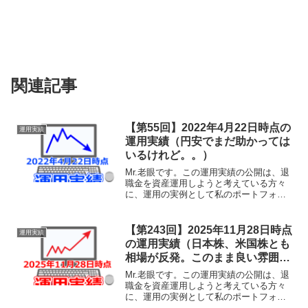
関連記事
【第55回】2022年4月22日時点の
運用実績
運用実績（円安でまだ助かっては
いるけれど。。）
Mr.老眼です。この運用実績の公開は、退
職金を資産運用しようと考えている方々
に、運用の実例として私のポートフォリ
オをそのまま公開し、その運用実績の経
過を共有することで、何らかの参考にし
ていただけることを目的としておりま
【第243回】2025年11月28日時点
運用実績
す。あくまでも実験台と...
の運用実績（日本株、米国株とも
相場が反発。このまま良い雰囲気
で年内を乗り切ってほしいところ
Mr.老眼です。この運用実績の公開は、退
です。）
職金を資産運用しようと考えている方々
に、運用の実例として私のポートフォリ
オをそのまま公開し、その運用実績の経