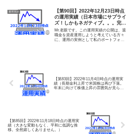
過を共有することで、何らかの参考にし
ていただけることを目的としておりま
【第90回】2022年12月23日時点
運用実績
す。あくまでも実験台と...
の運用実績（日本市場にサプライ
ズ！しかもネガティブ。。。完全
に予想外でした。）
Mr.老眼です。この運用実績の公開は、退
職金を資産運用しようと考えている方々
に、運用の実例として私のポートフォリ
オをそのまま公開し、その運用実績の経
過を共有することで、何らかの参考にし
ていただけることを目的としておりま
す。あくまでも実験台と...
【第83回】2022年11月4日時点の運用実
績（長期金利上昇で米国株は再び下落。
年末に向けて株価上昇の雰囲気が見られ
ませんが、このまま年内終了？）
【第85回】2022年11月18日時点の運用実
績（大きな変動もなく、平和に低調な推
移。全然嬉しくありません。）