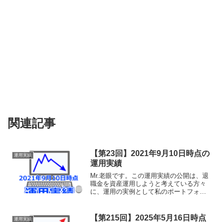
関連記事
【第23回】2021年9月10日時点の
運用実績
運用実績
Mr.老眼です。この運用実績の公開は、退
職金を資産運用しようと考えている方々
に、運用の実例として私のポートフォリ
オをそのまま公開し、その運用実績の経
過を共有することで、何らかの参考にし
ていただけることを目的としておりま
【第215回】2025年5月16日時点
運用実績