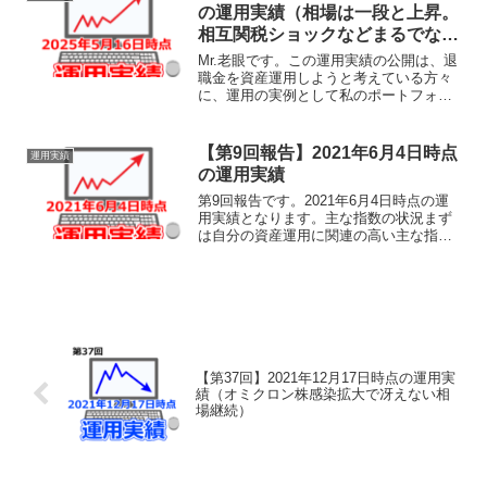
す。あくまでも実験台と...
の運用実績（相場は一段と上昇。
相互関税ショックなどまるでなか
ったかのような値動きです。やは
Mr.老眼です。この運用実績の公開は、退
り短期の値動きには一喜一憂しな
職金を資産運用しようと考えている方々
に、運用の実例として私のポートフォリ
いことが大切なのでしょう。）
オをそのまま公開し、その運用実績の経
過を共有することで、何らかの参考にし
ていただけることを目的としておりま
【第9回報告】2021年6月4日時点
運用実績
す。あくまでも実験台と...
の運用実績
第9回報告です。2021年6月4日時点の運
用実績となります。主な指数の状況まず
は自分の資産運用に関連の高い主な指数
の状況です。日経平均：28941.52 （前週
比▲0.7％）S&P500：4229.89 （前週比
+0.6%）ドル円レート*：...
【第37回】2021年12月17日時点の運用実
績（オミクロン株感染拡大で冴えない相
場継続）