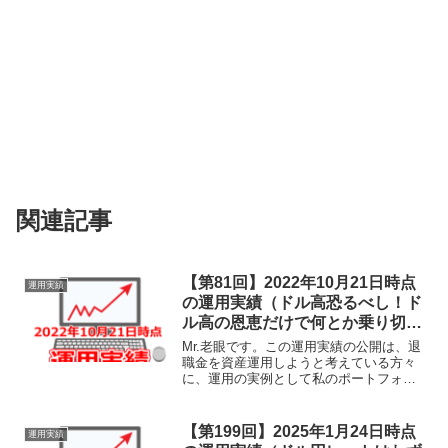
関連記事
【第81回】2022年10月21日時点
運用実績
の運用実績（ドル高恐るべし！ド
ル高の恩恵だけで何とか乗り切っ
ています。）
Mr.老眼です。この運用実績の公開は、退
職金を資産運用しようと考えている方々
に、運用の実例として私のポートフォリ
オをそのまま公開し、その運用実績の経
過を共有することで、何らかの参考にし
ていただけることを目的としておりま
【第199回】2025年1月24日時点
運用実績
す。あくまでも実験台と...