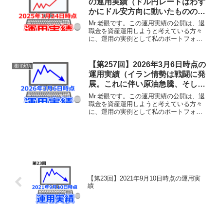
の運用実績（ドル円レートはわず
かにドル安方向に動いたものの、
株式相場は米国、日本とも好調に
Mr.老眼です。この運用実績の公開は、退
推移。国内REITも反転し、運用
職金を資産運用しようと考えている方々
に、運用の実例として私のポートフォリ
状況は好転。）
オをそのまま公開し、その運用実績の経
過を共有することで、何らかの参考にし
ていただけることを目的としておりま
【第257回】2026年3月6日時点の
運用実績
す。あくまでも実験台と...
運用実績（イラン情勢は戦闘に発
展。これに伴い原油急騰、そして
株式相場は急落の展開。これは当
Mr.老眼です。この運用実績の公開は、退
面望みなしですかね。。）
職金を資産運用しようと考えている方々
に、運用の実例として私のポートフォリ
オをそのまま公開し、その運用実績の経
過を共有することで、何らかの参考にし
ていただけることを目的としておりま
す。あくまでも実験台と...
【第23回】2021年9月10日時点の運用実
績