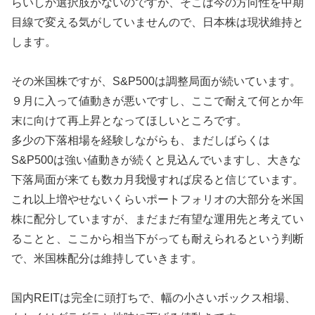
らいしか選択肢がないのですが、そこは今の方向性を中期
目線で変える気がしていませんので、日本株は現状維持と
します。
その米国株ですが、S&P500は調整局面が続いています。
９月に入って値動きが悪いですし、ここで耐えて何とか年
末に向けて再上昇となってほしいところです。
多少の下落相場を経験しながらも、まだしばらくは
S&P500は強い値動きが続くと見込んでいますし、大きな
下落局面が来ても数カ月我慢すれば戻ると信じています。
これ以上増やせないくらいポートフォリオの大部分を米国
株に配分していますが、まだまだ有望な運用先と考えてい
ることと、ここから相当下がっても耐えられるという判断
で、米国株配分は維持していきます。
国内REITは完全に頭打ちで、幅の小さいボックス相場、